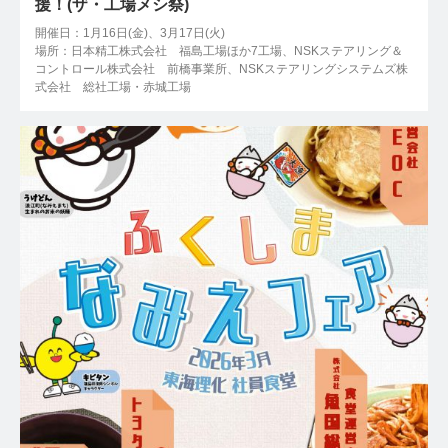
援！(ザ・工場メシ祭)
開催日：1月16日(金)、3月17日(火)
場所：日本精工株式会社 福島工場ほか7工場、NSKステアリング＆
コントロール株式会社 前橋事業所、NSKステアリングシステムズ株
式会社 総社工場・赤城工場