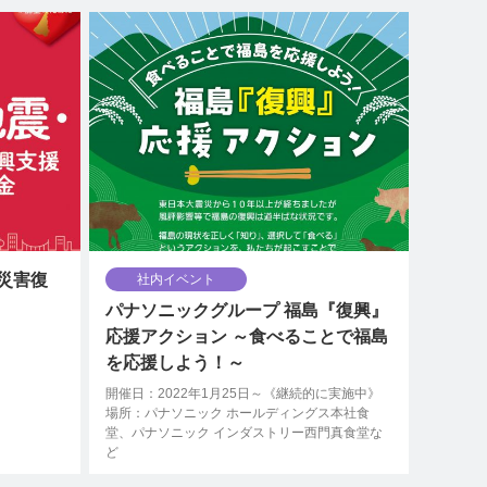
災害復
社内イベント
パナソニックグループ 福島『復興』
応援アクション ～食べることで福島
を応援しよう！～
開催日：2022年1月25日～《継続的に実施中》
場所：パナソニック ホールディングス本社食
堂、パナソニック インダストリー西門真食堂な
ど