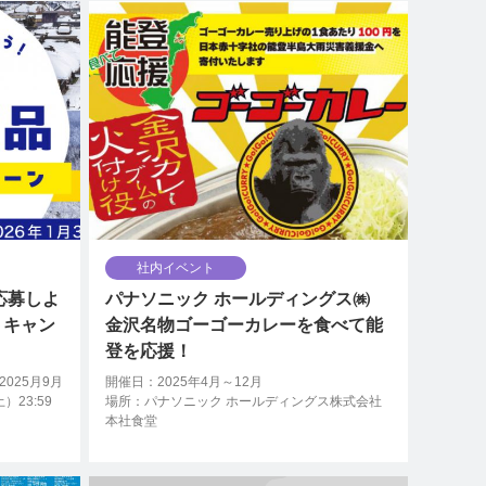
社内イベント
応募しよ
パナソニック ホールディングス㈱
トキャン
金沢名物ゴーゴーカレーを食べて能
登を応援！
025月9月
開催日：2025年4月～12月
）23:59
場所：パナソニック ホールディングス株式会社
本社食堂