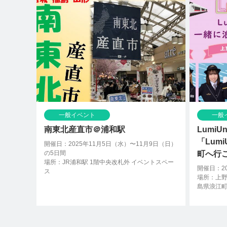
一般イベント
一般
南東北産直市＠浦和駅
LumiU
「Lum
開催日：2025年11月5日（水）〜11月9日（日）
の5日間
町へ行
場所：JR浦和駅 1階中央改札外 イベントスペー
開催日：20
ス
場所：上
島県浪江