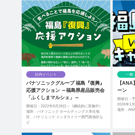
社内イベント
一般
パナソニックグループ 福島『復興』
【ANA
応援アクション ～福島県産品販売会
ーン
「ふくしまマルシェ」～
開催日：予
2026年1
開催日：2022年9月28日～《継続的に実施中》
場所：AN
場所：パナソニック ホールディングス本社地
区、パナソニック インダストリー西門真地区な
ど