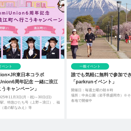
イベント
一般イベント
nion×JR東日本コラボ
誰でも気軽に無料で参加で
iUnion6周年記念 一緒に浪江
「parkrunイベント」
こうキャンペーン」
開催日：毎週土曜の朝８時
場所：中央公園（岩手県盛岡市）※そ
25年11月3日(月・祝)～30日(日)
各地で開催中
野駅、特急ひたち号（上野～浪江）、福
町（道の駅なみえ）等