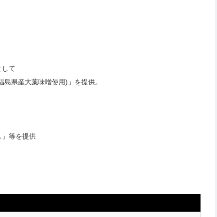
として
福島県産大葉味噌使用)」を提供。
し」等を提供