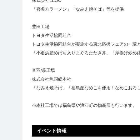
株式会社LEOC
「喜多方ラーメン」「なみえ焼そば」等を提供
豊田工場
トヨタ生活協同組合
トヨタ生活協同組合が実施する東北応援フェアの一環
「小名浜産めばち入りまぐろたたき丼」「厚揚げ炒め(
音羽/萩工場
株式会社魚国総本社
「なみえ焼そば」「福島産なめこを使用！なめこおろ
※本社工場では福島県や浪江町の物産展も行います。
イベント情報